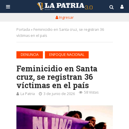
Ingresar
Portada
»
Feminicidio en Santa cruz, se registran 36
víctimas en el país
•
DENUNCIA
ENFOQUE NACIONAL
Feminicidio en Santa
cruz, se registran 36
víctimas en el país
58 Vistas
La Patria
3 de junio de 2026