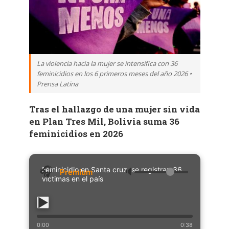
La violencia hacia la mujer se intensifica con 36
feminicidios en los 6 primeros meses del año 2026 •
Prensa Latina
Tras el hallazgo de una mujer sin vida
en Plan Tres Mil, Bolivia suma 36
feminicidios en 2026
Feminicidio en Santa cruz, se registran 36
🔈
víctimas en el país
0:00
0:38