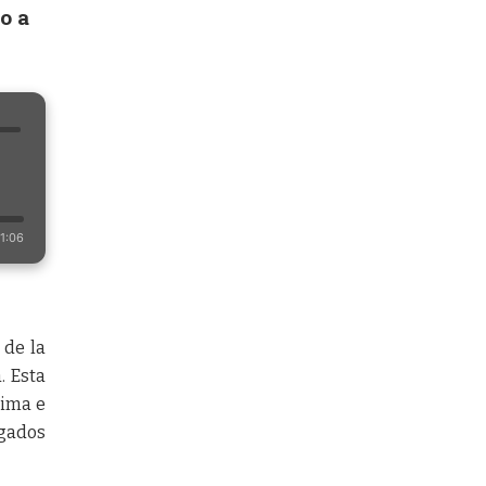
o a
1:06
 de la
. Esta
rima e
igados