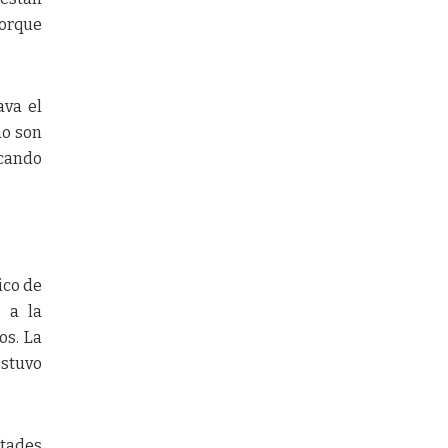
porque
ava el
no son
scando
ico de
s a la
os. La
ostuvo
ltades