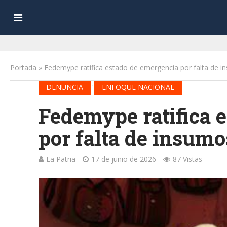
Portada
»
Fedemype ratifica estado de emergencia por falta de 
•
DENUNCIA
ENFOQUE NACIONAL
Fedemype ratifica 
por falta de insumo
La Patria
17 de junio de 2026
87 Vistas