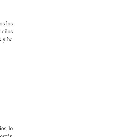
os los
queños
s y ha
os, lo
 están