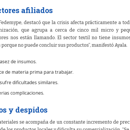
tores afiliados
Fedemype, destacó que la crisis afecta prácticamente a tod
ganización, que agrupa a cerca de cinco mil micro y pe
ores nos están llamando. El sector textil no tiene insumo
s porque no puede concluir sus productos”, manifestó Ayala.
scasez de insumos.
ce de materia prima para trabajar.
fre dificultades similares.
rias complicaciones.
os y despidos
ateriales se acompaña de un constante incremento de preci
e los productos locales y dificulta su comercialización. “Se