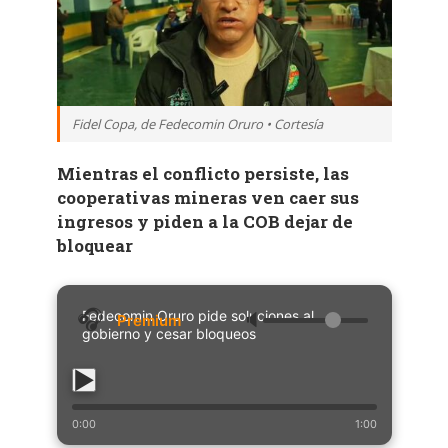
Fidel Copa, de Fedecomin Oruro • Cortesía
Mientras el conflicto persiste, las
cooperativas mineras ven caer sus
ingresos y piden a la COB dejar de
bloquear
Fedecomin Oruro pide soluciones al
🔈
gobierno y cesar bloqueos
0:00
1:00