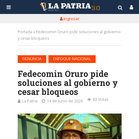
Ingresar
Portada
»
Fedecomin Oruro pide soluciones al gobierno
y cesar bloqueos
•
DENUNCIA
ENFOQUE NACIONAL
Fedecomin Oruro pide
soluciones al gobierno y
cesar bloqueos
83 Vistas
La Patria
14 de junio de 2026