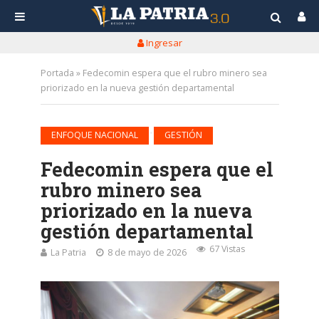
Ingresar
Portada
»
Fedecomin espera que el rubro minero sea
priorizado en la nueva gestión departamental
•
ENFOQUE NACIONAL
GESTIÓN
Fedecomin espera que el
rubro minero sea
priorizado en la nueva
gestión departamental
67 Vistas
La Patria
8 de mayo de 2026