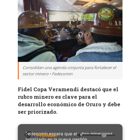
Consolidan una agenda conjunta para fortalecer el
sector minero • Fedecomin
Fidel Copa Veramendi destacó que el
rubro minero es clave para el
desarrollo económico de Oruro y debe
ser priorizado.
Fedecomin espera que el rubro minero sea
🔈
priorizado en la nueva gestión