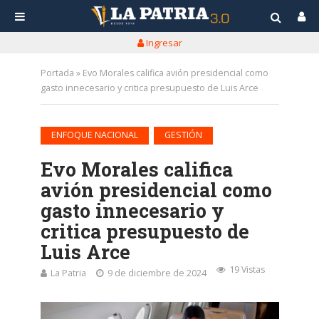
Ingresar
Portada
»
Evo Morales califica avión presidencial como
gasto innecesario y critica presupuesto de Luis Arce
•
ENFOQUE NACIONAL
GESTIÓN
Evo Morales califica
avión presidencial como
gasto innecesario y
critica presupuesto de
Luis Arce
19 Vistas
La Patria
9 de diciembre de 2024