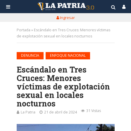
Ingresar
Portada
»
Escándalo en Tres Cruces: Menores víctimas
de explotación sexual en locales nocturnos
•
DENUNCIA
ENFOQUE NACIONAL
Escándalo en Tres
Cruces: Menores
víctimas de explotación
sexual en locales
nocturnos
31 Vistas
La Patria
21 de abril de 2024