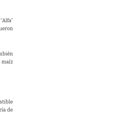
“Alfa”
fueron
ambién
n maíz
stible
ría de