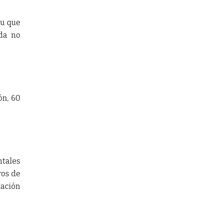
zu que
ada no
ón, 60
ntales
ros de
ación