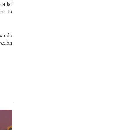
calla”
in la
abando
ración