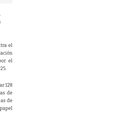
,
a
tra el
cación
por el
25.
ar 128
jas de
jas de
 papel