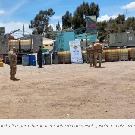
e La Paz permitieron la incautación de diésel, gasolina, maíz, azúc