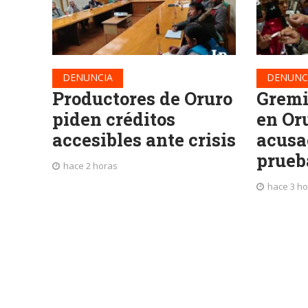
DENUNCIA
DENUNC
Productores de Oruro
Gremi
piden créditos
en Or
accesibles ante crisis
acusa
prueb
hace 2 horas
hace 3 h