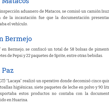
n Matacos
de inspección aduanero de Matacos, se comisó un camión Isu
ón de la incautación fue que la documentación present
aba el vehículo.
en Bermejo
 en Bermejo, se confiscó un total de 58 bolsas de piment
es de Pepsi y 22 paquetes de Sprite, entre otras bebidas.
a Paz
(GT) “Lacaya” realizó un operativo donde decomisó cinco qui
oallas higiénicas, siete paquetes de leche en polvo y 90 lit
ansportaba estos productos no contaba con la document
nido en Huarina.