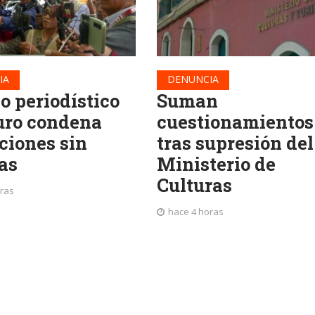
IA
DENUNCIA
o periodístico
Suman
uro condena
cuestionamientos
ciones sin
tras supresión del
as
Ministerio de
Culturas
oras
hace 4 horas