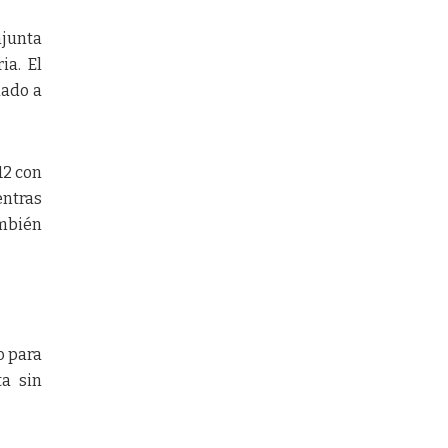
njunta
ia. El
dado a
12 con
entras
ambién
o para
ta sin