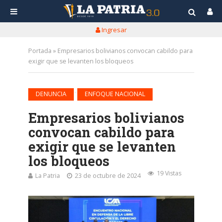
Ingresar
Portada
»
Empresarios bolivianos convocan cabildo para
exigir que se levanten los bloqueos
•
DENUNCIA
ENFOQUE NACIONAL
Empresarios bolivianos
convocan cabildo para
exigir que se levanten
los bloqueos
19 Vistas
La Patria
23 de octubre de 2024