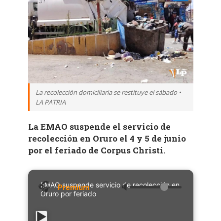
La recolección domiciliaria se restituye el sábado •
LA PATRIA
La EMAO suspende el servicio de
recolección en Oruro el 4 y 5 de junio
por el feriado de Corpus Christi.
EMAO suspende servicio de recolección en
🔈
Oruro por feriado