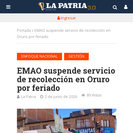
Ingresar
Portada
»
EMAO suspende servicio de recolección en
Oruro por feriado
•
ENFOQUE NACIONAL
GESTIÓN
EMAO suspende servicio
de recolección en Oruro
por feriado
89 Vistas
La Patria
2 de junio de 2026