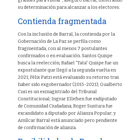
grandes para visitar”, aseguró Barral, mostrando
su determinación para alcanzar a los electores.
Contienda fragmentada
Con la inclusión de Barral, la contienda por la
Gobernación de La Paz se perfila como
fragmentada, con al menos 7 postulantes
confirmados o en evaluación. Santos Quispe
busca la reelección; Rafael “Tata” Quispe fue un
expostulante que llegó a la segunda vuelta en
2021; Félix Patzi está evaluando su retorno tras
haber sido exgobernador (2015-2021); Gualberto
Cusi es un exmagistrado del Tribunal
Constitucional; Ingvar Ellefsen fue exdiputado
de Comunidad Ciudadana; Roger Suntura fue
excandidato a diputado por Alianza Popular; y
Amílcar Barral está anunciado pero pendiente
de confirmación de alianza.