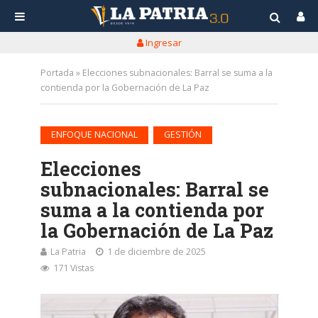
Ingresar
Portada
»
Elecciones subnacionales: Barral se suma a la
contienda por la Gobernación de La Paz
•
ENFOQUE NACIONAL
GESTIÓN
Elecciones
subnacionales: Barral se
suma a la contienda por
la Gobernación de La Paz
La Patria
1 de diciembre de 2025
171 Vistas