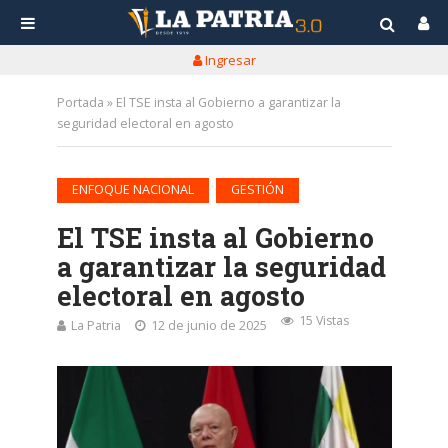
Ingresar
Portada
»
El TSE insta al Gobierno a garantizar la
seguridad electoral en agosto
•
ENFOQUE NACIONAL
GESTIÓN
El TSE insta al Gobierno
a garantizar la seguridad
electoral en agosto
15 Vistas
La Patria
12 de junio de 2025