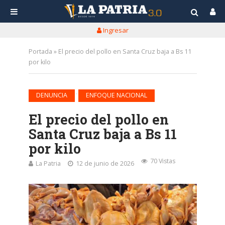
Ingresar
Portada
»
El precio del pollo en Santa Cruz baja a Bs 11
por kilo
•
DENUNCIA
ENFOQUE NACIONAL
El precio del pollo en
Santa Cruz baja a Bs 11
por kilo
70 Vistas
La Patria
12 de junio de 2026