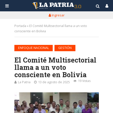
Ingresar
Portada
»
El Comité Multisectorial llama a un voto
consciente en Bolivia
•
ENFOQUE NACIONAL
GESTIÓN
El Comité Multisectorial
llama a un voto
consciente en Bolivia
19 Vistas
La Patria
13 de agosto de 2025