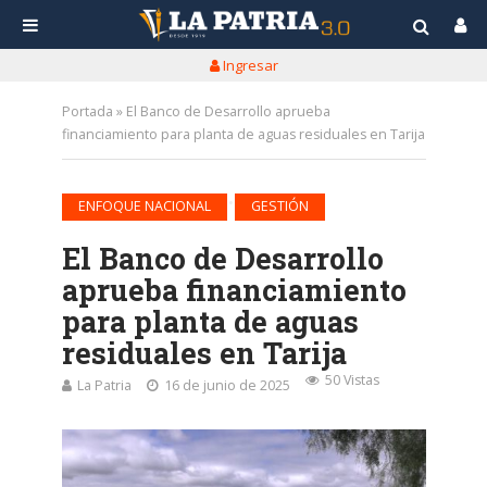
Ingresar
Portada
»
El Banco de Desarrollo aprueba
financiamiento para planta de aguas residuales en Tarija
•
ENFOQUE NACIONAL
GESTIÓN
El Banco de Desarrollo
aprueba financiamiento
para planta de aguas
residuales en Tarija
50 Vistas
La Patria
16 de junio de 2025