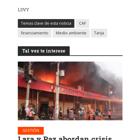
LDVY
Temas clave de esta noticia
CAF
financiamiento
Medio ambiente
Tarija
Tal vez te interese
GESTIÓN
Lara y Paz abordan crisis