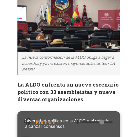
La nueva conformación de la ALDO obliga a llegar a
acuerdos y ya no existen mayorías aplastantes • LA
PATRIA
La ALDO enfrenta un nuevo escenario
político con 33 asambleístas y nueve
diversas organizaciones.
Diversidad política en la ALDO y el reto de
🔈
alcanzar consensos