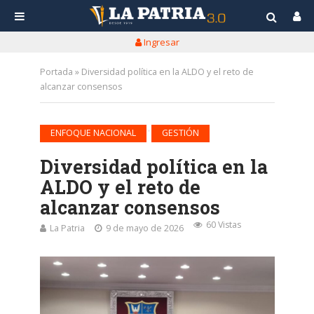
Ingresar
Portada
»
Diversidad política en la ALDO y el reto de
alcanzar consensos
•
ENFOQUE NACIONAL
GESTIÓN
Diversidad política en la
ALDO y el reto de
alcanzar consensos
60 Vistas
La Patria
9 de mayo de 2026