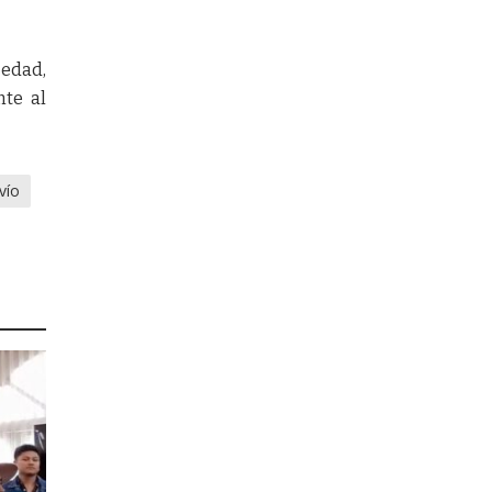
edad,
nte al
vío