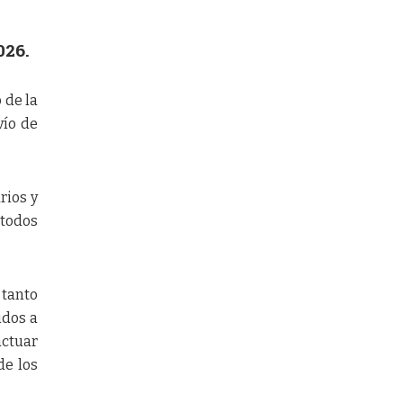
026.
 de la
vío de
rios y
 todos
 tanto
idos a
actuar
de los