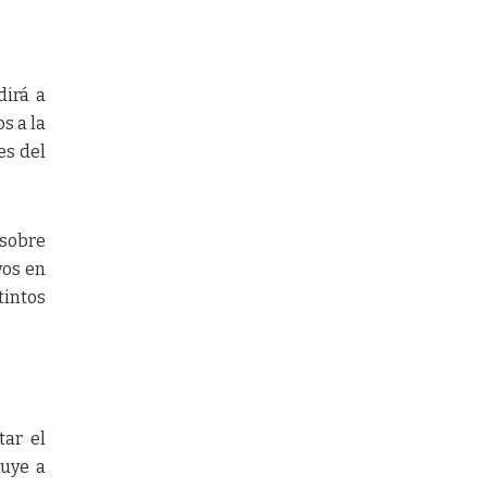
dirá a
s a la
es del
 sobre
vos en
tintos
tar el
luye a