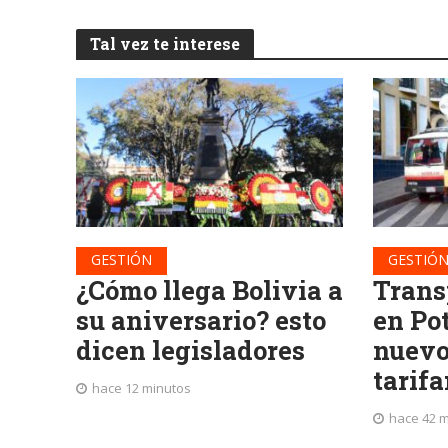
Tal vez te interese
GESTIÓN
GESTIÓ
¿Cómo llega Bolivia a
Trans
su aniversario? esto
en Pot
dicen legisladores
nuevo
tarifa
hace 12 minutos
hace 42 