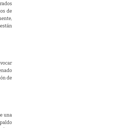
rados
tos de
mente,
 están
nvocar
Senado
ión de
re una
spaldo