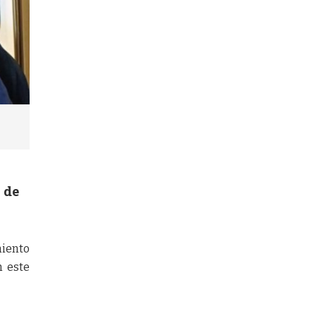
 de
miento
n este