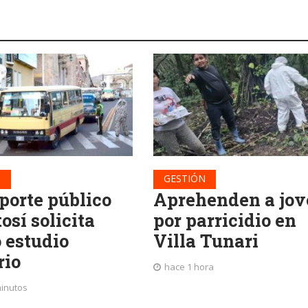
N
GESTIÓN
porte público
Aprehenden a jov
osí solicita
por parricidio en
 estudio
Villa Tunari
rio
hace 1 hora
minutos