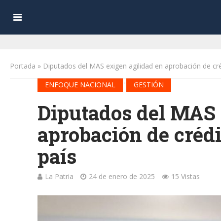
Portada
»
Diputados del MAS exigen agilidad en aprobación de cré
•
ENFOQUE NACIONAL
GESTIÓN
Diputados del MAS 
aprobación de crédi
país
La Patria
24 de enero de 2025
15 Vistas