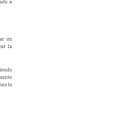
mado a
tar un
zar la
ciendo
lmente
omo lo