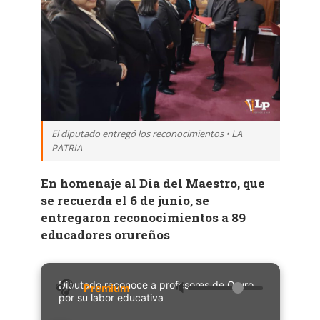
El diputado entregó los reconocimientos • LA
PATRIA
En homenaje al Día del Maestro, que
se recuerda el 6 de junio, se
entregaron reconocimientos a 89
educadores orureños
Diputado reconoce a profesores de Oruro
🔈
por su labor educativa