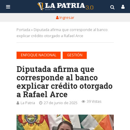
Ingresar
Portada
»
Diputada afirma que corresponde al banco
explicar crédito otorgado a Rafael Arce
•
ENFOQUE NACIONAL
GESTIÓN
Diputada afirma que
corresponde al banco
explicar crédito otorgado
a Rafael Arce
39 Vistas
La Patria
27 de junio de 2025