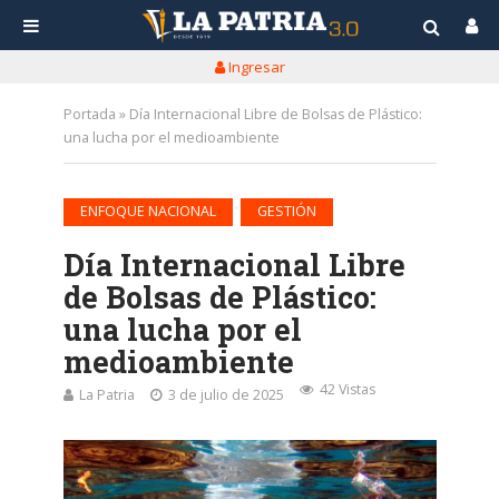
Ingresar
Portada
»
Día Internacional Libre de Bolsas de Plástico:
una lucha por el medioambiente
•
ENFOQUE NACIONAL
GESTIÓN
Día Internacional Libre
de Bolsas de Plástico:
una lucha por el
medioambiente
42 Vistas
La Patria
3 de julio de 2025