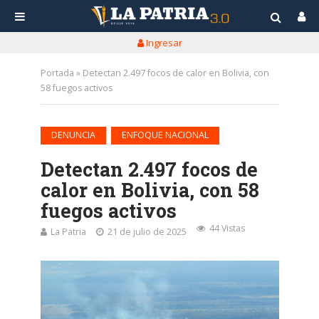
Ingresar
Portada
»
Detectan 2.497 focos de calor en Bolivia, con
58 fuegos activos
•
DENUNCIA
ENFOQUE NACIONAL
Detectan 2.497 focos de
calor en Bolivia, con 58
fuegos activos
44 Vistas
La Patria
21 de julio de 2025