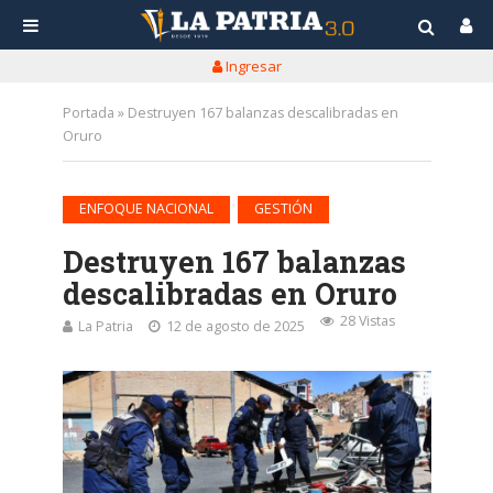
Ingresar
Portada
»
Destruyen 167 balanzas descalibradas en
Oruro
•
ENFOQUE NACIONAL
GESTIÓN
Destruyen 167 balanzas
descalibradas en Oruro
28 Vistas
La Patria
12 de agosto de 2025