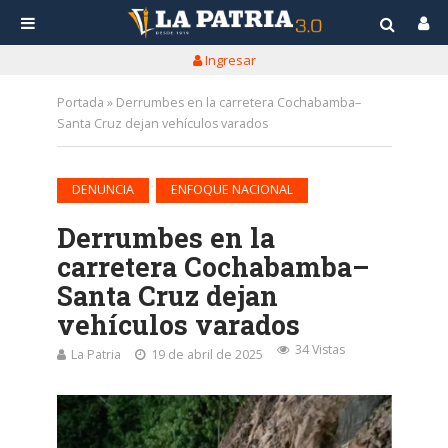
Ingresar
Portada
»
Derrumbes en la carretera Cochabamba–
Santa Cruz dejan vehículos varados
•
DENUNCIA
ENFOQUE NACIONAL
Derrumbes en la
carretera Cochabamba–
Santa Cruz dejan
vehículos varados
34 Vistas
La Patria
19 de abril de 2025