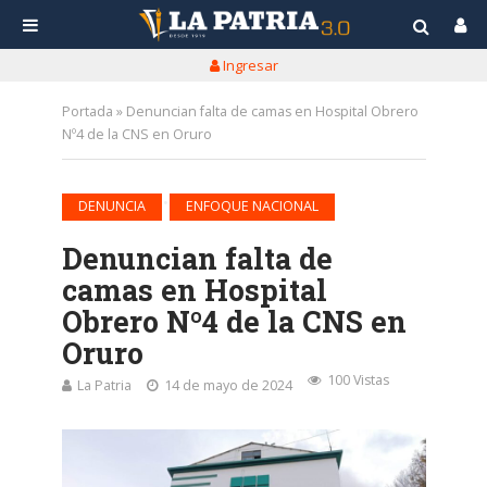
Ingresar
Portada
»
Denuncian falta de camas en Hospital Obrero
Nº4 de la CNS en Oruro
•
DENUNCIA
ENFOQUE NACIONAL
Denuncian falta de
camas en Hospital
Obrero Nº4 de la CNS en
Oruro
100 Vistas
La Patria
14 de mayo de 2024