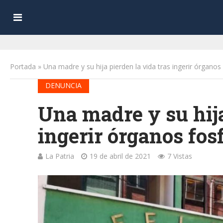
Portada
»
Una madre y su hija pierden la vida tras ingerir órganos
DENUNCIA
Una madre y su hija
ingerir órganos fos
La Patria
19 de abril de 2021
7 Vistas