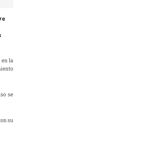
ve
s
 en la
miento
aso se
con su