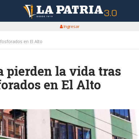
Ingresar
 fosforados en El Alto
 pierden la vida tras
forados en El Alto