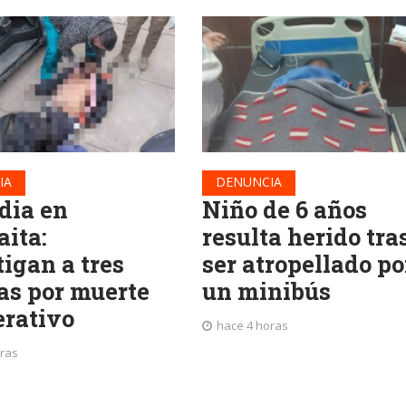
IA
DENUNCIA
dia en
Niño de 6 años
aita:
resulta herido tra
igan a tres
ser atropellado po
ías por muerte
un minibús
erativo
hace 4 horas
oras