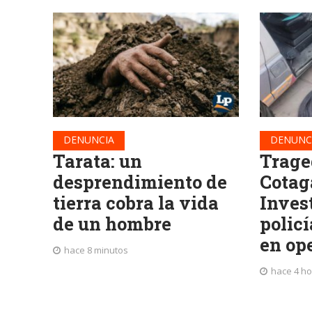
DENUNCIA
DENUNC
Tarata: un
Trage
desprendimiento de
Cotag
tierra cobra la vida
Invest
de un hombre
polic
en op
hace 8 minutos
hace 4 h