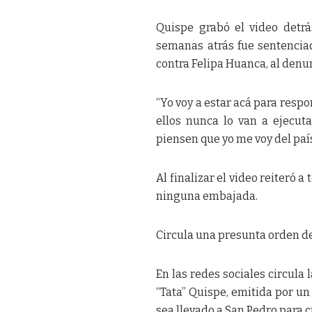
Quispe grabó el video detr
semanas atrás fue sentenciad
contra Felipa Huanca, al denu
“Yo voy a estar acá para respon
ellos nunca lo van a ejecut
piensen que yo me voy del país
Al finalizar el video reiteró a
ninguna embajada.
Circula una presunta orden d
En las redes sociales circula
“Tata” Quispe, emitida por un
sea llevado a San Pedro para 