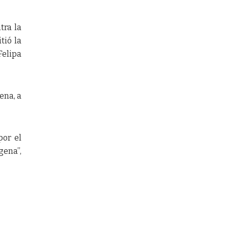
tra la
tió la
Felipa
ena, a
por el
gena”,