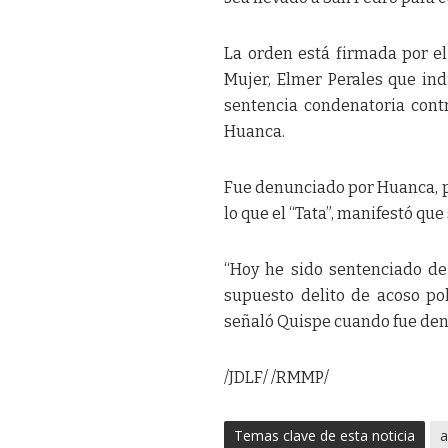
La orden está firmada por el
Mujer, Elmer Perales que indi
sentencia condenatoria contr
Huanca.
Fue denunciado por Huanca, po
lo que el “Tata”, manifestó que
“Hoy he sido sentenciado de 
supuesto delito de acoso po
señaló Quispe cuando fue de
/JDLF/ /RMMP/
Temas clave de esta noticia
a