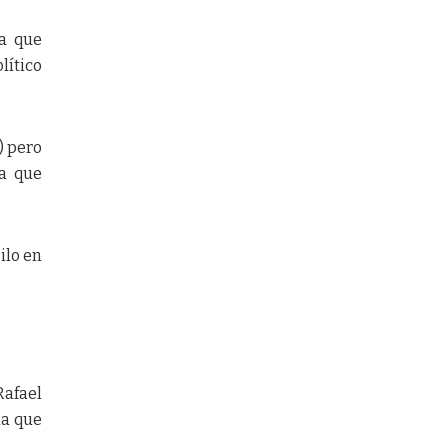
ya que
lítico
) pero
ra que
ilo en
Rafael
na que