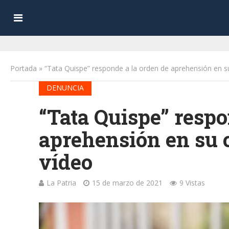
Portada
»
“Tata Quispe” responde a la orden de aprehensión en su
DENUNCIA
“Tata Quispe” respo
aprehensión en su c
vídeo
La Patria
15 de marzo de 2021
9 Vistas