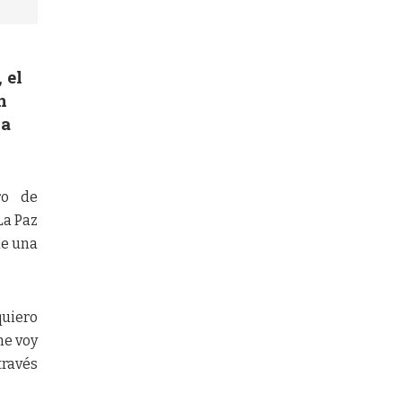
 el
n
la
ro de
La Paz
de una
quiero
me voy
través