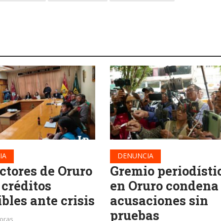
IA
DENUNCIA
ctores de Oruro
Gremio periodísti
 créditos
en Oruro condena
bles ante crisis
acusaciones sin
pruebas
horas