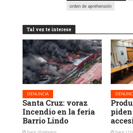
orden de aprehensión
Tal vez te interese
DENUNCIA
DENUNC
Santa Cruz: voraz
Produ
Incendio en la feria
piden
Barrio Lindo
accesi
hace 26 minutos
hace 11 