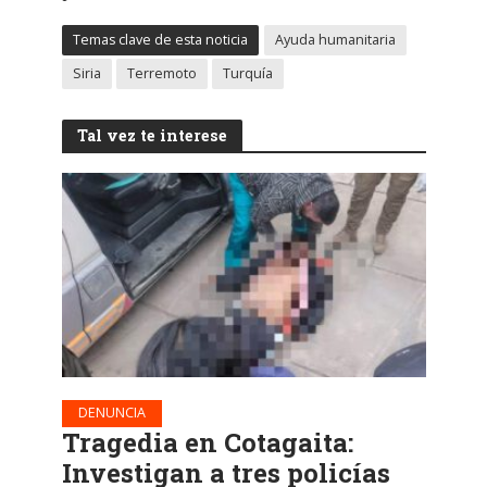
Temas clave de esta noticia
Ayuda humanitaria
Siria
Terremoto
Turquía
Tal vez te interese
DENUNCIA
Tragedia en Cotagaita:
Investigan a tres policías