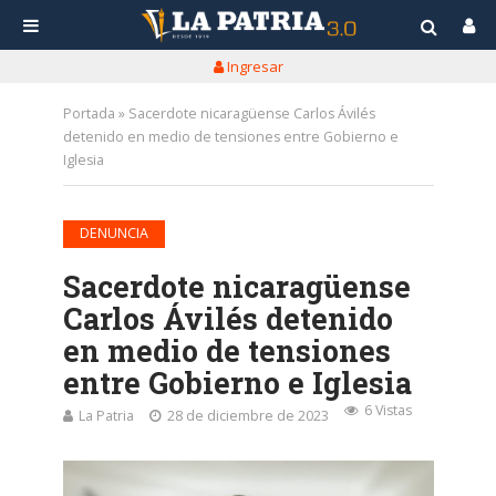
Ingresar
Portada
»
Sacerdote nicaragüense Carlos Ávilés
detenido en medio de tensiones entre Gobierno e
Iglesia
DENUNCIA
Sacerdote nicaragüense
Carlos Ávilés detenido
en medio de tensiones
entre Gobierno e Iglesia
6 Vistas
La Patria
28 de diciembre de 2023