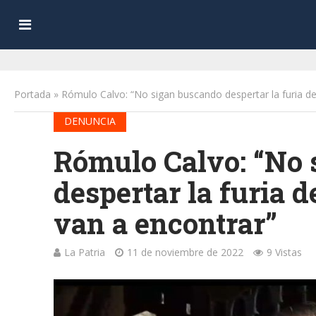
Portada
»
Rómulo Calvo: “No sigan buscando despertar la furia d
DENUNCIA
Rómulo Calvo: “No 
despertar la furia 
van a encontrar”
La Patria
11 de noviembre de 2022
9 Vistas