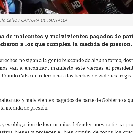
mulo Calvo / CAPTURA DE PANTALLA
opa de maleantes y malvivientes pagados de par
dieron a los que cumplen la medida de presión.
erechos, no sigan a la gente buscando de alguna forma, des
nos van a encontrar”, manifestó este viernes el presiden
 Rómulo Calvo en referencia a los hechos de violencia regis
 maleantes y malvivientes pagados de parte de Gobierno a q
 la medida de presión.
 y es obligación de los cruceños defender nuestra tierra, pr
estros bienes y proteger el bien común de todos los cruc