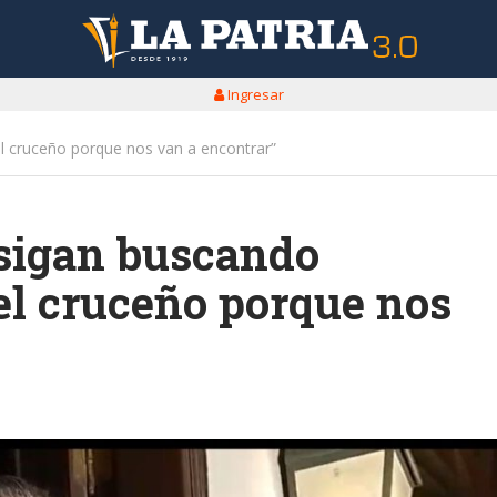
Ingresar
el cruceño porque nos van a encontrar”
sigan buscando
del cruceño porque nos