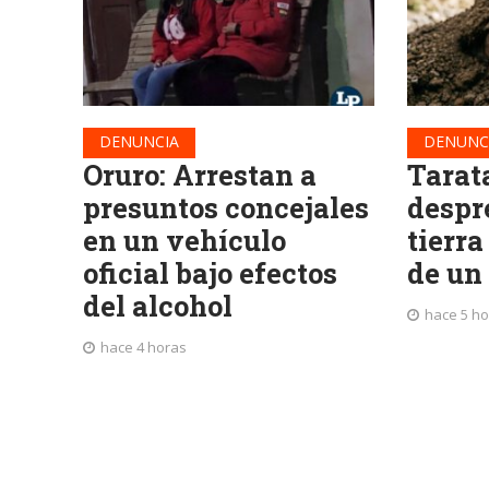
DENUNCIA
DENUNC
Oruro: Arrestan a
Tarat
presuntos concejales
despr
en un vehículo
tierra
oficial bajo efectos
de un
del alcohol
hace 5 h
hace 4 horas