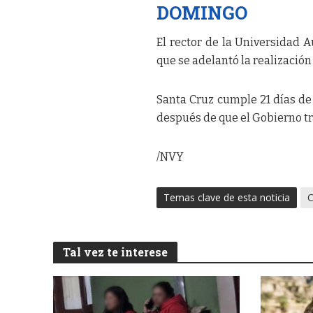
DOMINGO
El rector de la Universidad
que se adelantó la realizació
Santa Cruz cumple 21 días de 
después de que el Gobierno t
/NVY
Temas clave de esta noticia
C
Tal vez te interese