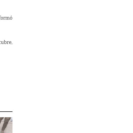
nformó
tubre,