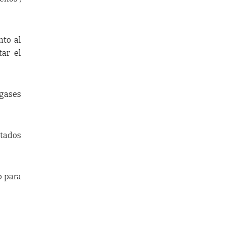
nto al
ar el
gases
ctados
o para