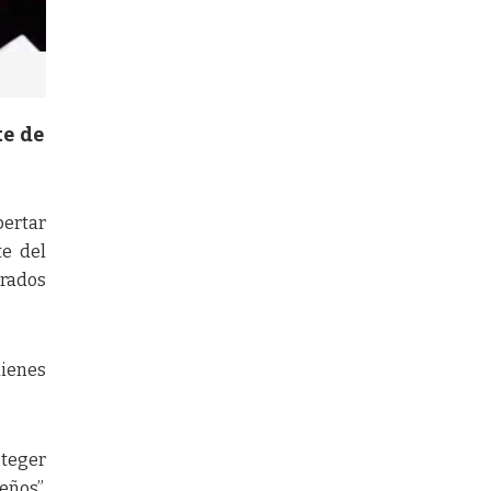
te de
pertar
te del
trados
uienes
oteger
eños”,