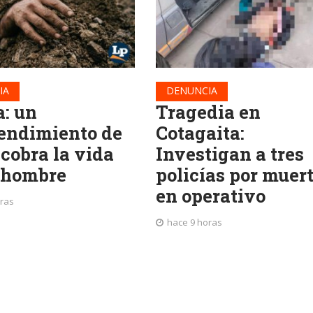
IA
DENUNCIA
a: un
Tragedia en
endimiento de
Cotagaita:
 cobra la vida
Investigan a tres
 hombre
policías por muer
en operativo
oras
hace 9 horas