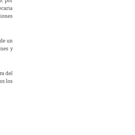
e, por
ecaria
ciones
 de un
anes y
ra del
os los