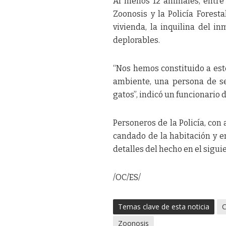
Al menos 12 animales, entre 
Zoonosis y la Policía Fores
vivienda, la inquilina del i
deplorables.
“Nos hemos constituido a este
ambiente, una persona de se
gatos”, indicó un funcionario 
Personeros de la Policía, con
candado de la habitación y e
detalles del hecho en el sigui
/OC/ES/
Temas clave de esta noticia
C
Zoonosis