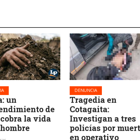
IA
DENUNCIA
a: un
Tragedia en
endimiento de
Cotagaita:
 cobra la vida
Investigan a tres
 hombre
policías por muer
en operativo
oras