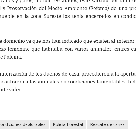
canes y gatos, fueron rescatados, este sábado por la tard
tal y Preservación del Medio Ambiente (Pofoma) de una pr
nmueble en la zona Sureste los tenía encerrados en condi
 domicilio ya que nos han indicado que existen al interior
xo femenino que habitaba con varios animales, entres c
de Pofoma.
 autorización de los dueños de casa, procedieron a la apertu
ncontraron a los animales en condiciones lamentables, tod
ente video.
ondiciones deplorables
Policía Forestal
Rescate de canes