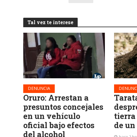
Tal vez te interese
DENUNCIA
DENUNC
Oruro: Arrestan a
Tarat
presuntos concejales
despr
en un vehículo
tierra
oficial bajo efectos
de un
del alcohol
hace 2 h