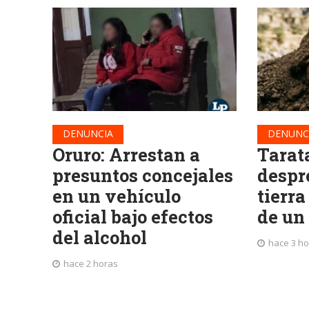
DENUNCIA
DENUNC
Oruro: Arrestan a
Tarat
presuntos concejales
despr
en un vehículo
tierra
oficial bajo efectos
de un
del alcohol
hace 3 h
hace 2 horas