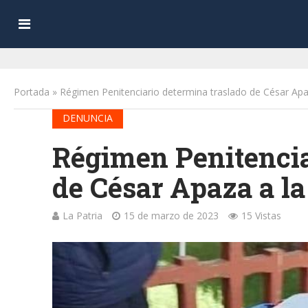
Portada
»
Régimen Penitenciario determina traslado de César Apa
DENUNCIA
Régimen Penitencia
de César Apaza a l
La Patria
15 de marzo de 2023
15 Vistas