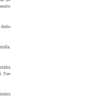
centro
a daño
milla,
estaba
i. Fue
añales