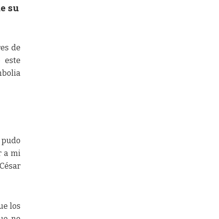
de su
res de
 este
mbolia
e pudo
r a mi
 César
ue los
que no