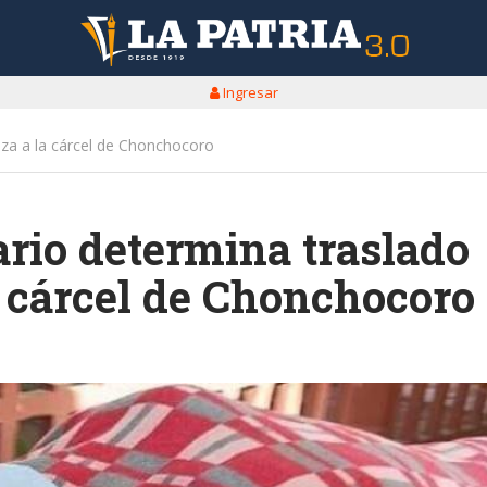
Ingresar
za a la cárcel de Chonchocoro
rio determina traslado
a cárcel de Chonchocoro