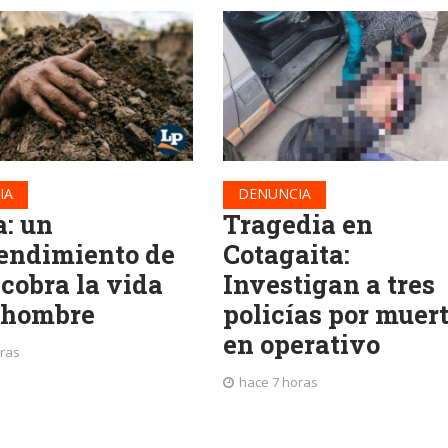
IA
DENUNCIA
a: un
Tragedia en
endimiento de
Cotagaita:
 cobra la vida
Investigan a tres
 hombre
policías por muer
en operativo
oras
hace 7 horas