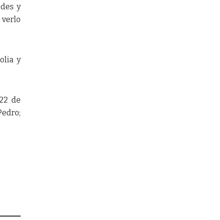
ades y
 verlo
olia y
22 de
Pedro;