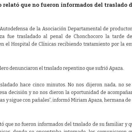
 relató que no fueron informados del traslado 
e Autodefensa de la Asociación Departamental de producto
za fue trasladado al penal de Chonchocoro la tarde de
en el Hospital de Clínicas recibiendo tratamiento por la e
lero denunciaron el traslado repentino que sufrió Apaza.
trasladado hace cinco minutos. No nos dijeron nada, no s
 esa decisión y no nos dieron la oportunidad de acompaña
s y sigue con pañales”, informó Miriam Apaza, hermana de
ó que no fueron informados del traslado de su familiar y q
nicas, donde se encontraba internado, les comunicaron 