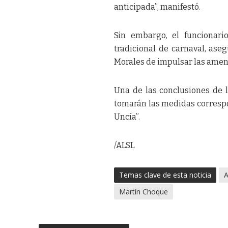
anticipada”, manifestó.
Sin embargo, el funcionari
tradicional de carnaval, ase
Morales de impulsar las ame
Una de las conclusiones de l
tomarán las medidas correspon
Uncía”.
/ALSL
Temas clave de esta noticia
A
Martín Choque