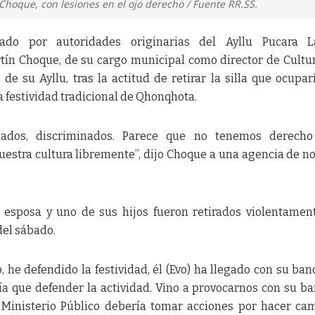
Choque, con lesiones en el ojo derecho / Fuente RR.SS.
ado por autoridades originarias del Ayllu Pucara L
tín Choque, de su cargo municipal como director de Cultu
e su Ayllu, tras la actitud de retirar la silla que ocupar
la festividad tradicional de Qhonqhota.
mados, discriminados. Parece que no tenemos derecho
estra cultura libremente”, dijo Choque a una agencia de no
 esposa y uno de sus hijos fueron retirados violentamen
del sábado.
, he defendido la festividad, él (Evo) ha llegado con su ban
a que defender la actividad. Vino a provocarnos con su b
El Ministerio Público debería tomar acciones por hacer c