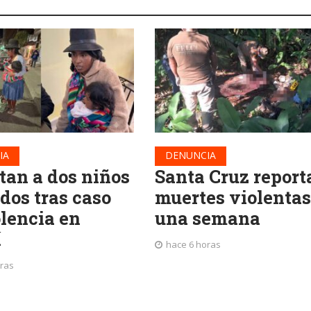
IA
DENUNCIA
tan a dos niños
Santa Cruz report
dos tras caso
muertes violentas
olencia en
una semana
í
hace 6 horas
oras