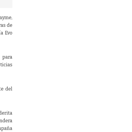
ayme,
ras de
ía Evo
 para
ticias
te del
derita
andera
ampaña