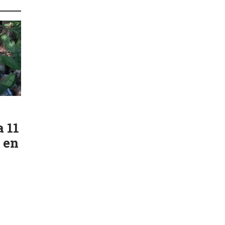
a 11
 en