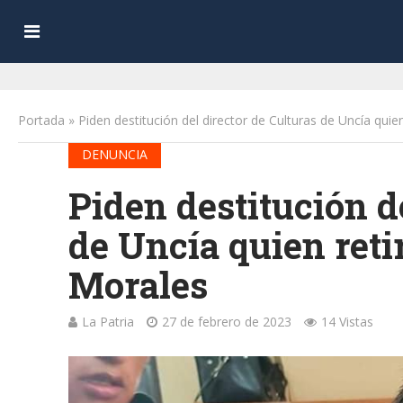
Portada
»
Piden destitución del director de Culturas de Uncía quien
DENUNCIA
Piden destitución d
de Uncía quien retir
Morales
La Patria
27 de febrero de 2023
14 Vistas