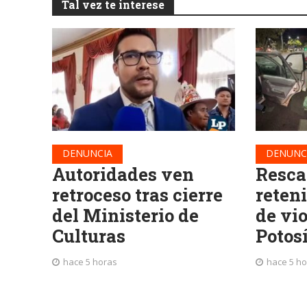
Tal vez te interese
DENUNCIA
DENUNC
Autoridades ven
Resca
retroceso tras cierre
reteni
del Ministerio de
de vi
Culturas
Potos
hace 5 horas
hace 5 h