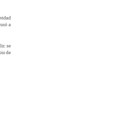
ividad
cusó a
ir, se
pio de