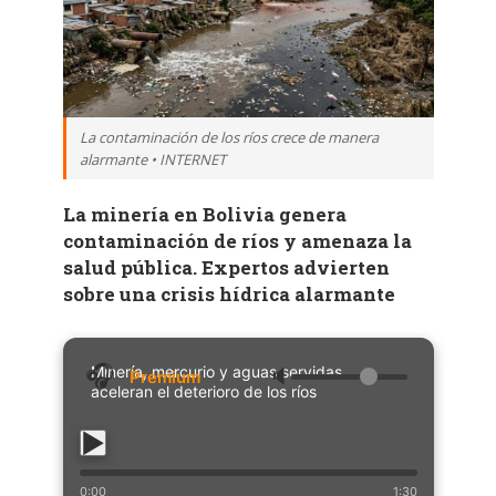
La contaminación de los ríos crece de manera
alarmante • INTERNET
La minería en Bolivia genera
contaminación de ríos y amenaza la
salud pública. Expertos advierten
sobre una crisis hídrica alarmante
Minería, mercurio y aguas servidas
🔈
aceleran el deterioro de los ríos
0:00
1:30