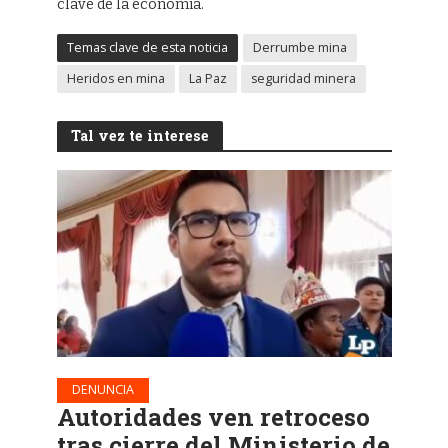
clave de la economía.
Temas clave de esta noticia
Derrumbe mina
Heridos en mina
La Paz
seguridad minera
Tal vez te interese
DENUNCIA
Autoridades ven retroceso
tras cierre del Ministerio de