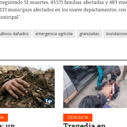
registrado 51 muertes, 43.571 familias afectadas y 483 viv
 133 municipios afectados en los nueve departamentos, con
unicipal”.
ultivos dañados
emergencia agrícola
granizadas
Inundacion
IA
DENUNCIA
a: un
Tragedia en