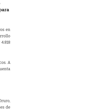
e
para
vos en
rrollo
 4.818
cos. A
cuenta
Oruro,
nes de