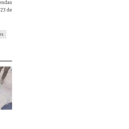
iendas
 23 de
es