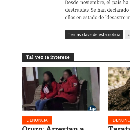
Desde noviembre, el país ha 
destruidas. Se han declarado
ellos en estado de “desastre m
Temas clave de esta noticia
c
Tal vez te interese
DENUNCIA
DENUNC
Oruro: Arrestan a
Tarat