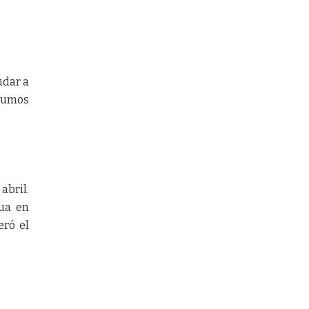
udar a
nsumos
abril.
gua en
eró el