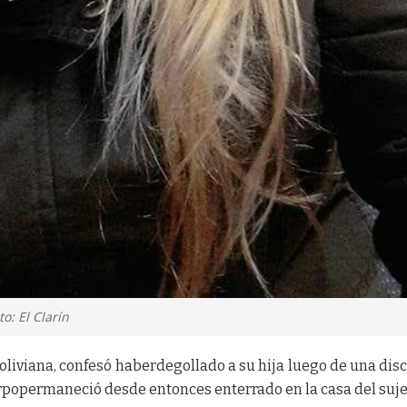
o: El Clarín
liviana, confesó haberdegollado a su hija luego de una dis
erpopermaneció desde entonces enterrado en la casa del suje