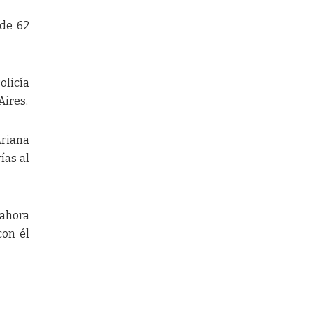
 de 62
olicía
Aires.
Ariana
ías al
 ahora
con él