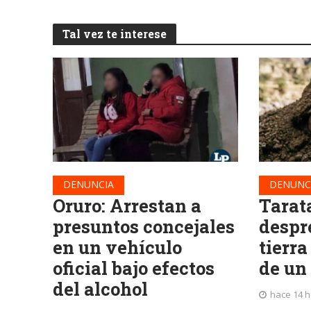
Tal vez te interese
DENUNCIA
DENUNC
Oruro: Arrestan a
Tarat
presuntos concejales
despr
en un vehículo
tierra
oficial bajo efectos
de un
del alcohol
hace 14 