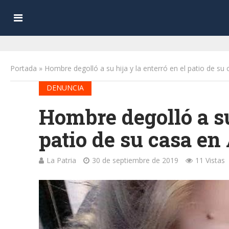
Portada
»
Hombre degolló a su hija y la enterró en el patio de su
DENUNCIA
Hombre degolló a su 
patio de su casa en
La Patria
30 de septiembre de 2019
11 Vistas