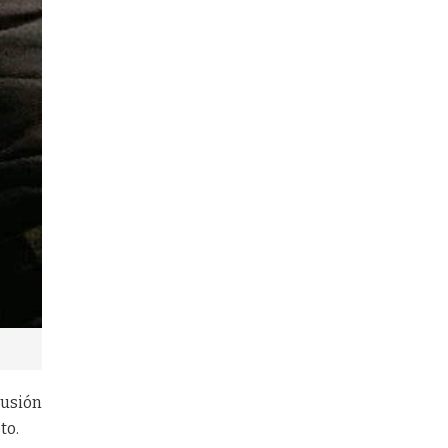
cusión
to.