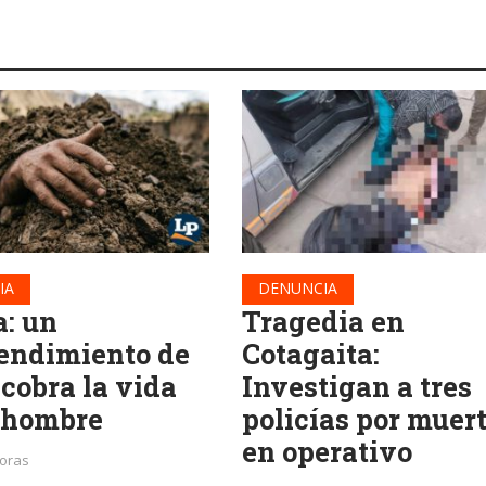
IA
DENUNCIA
a: un
Tragedia en
endimiento de
Cotagaita:
 cobra la vida
Investigan a tres
 hombre
policías por muer
en operativo
horas