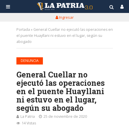
Ingresar
Portada
»
General Cuellar no ejecutó las operaciones en
el puente Huayllani ni estuvo en el lugar, según su
abogado
DENUNCIA
General Cuellar no
ejecutó las operaciones
en el puente Huayllani
ni estuvo en el lugar,
según su abogado
La Patria
25 de noviembre de 2020
14 Vistas