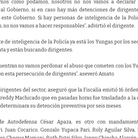
rnos como podamos, nosotros no nos vamos a declarar 
al Gobierno, si en caso hay más detenciones de dirigente
 este Gobierno. Si hay personas de inteligencia de la Poli
, no nos vamos a hacer responsables”, advirtió el dirigente.
de inteligencia de la Policía ya está los Yungas por los se
ta y están buscando dirigentes.
cuentran no vamos perdonar el abuso que cometen con los Y
n esta persecución de dirigentes”, aseveró Amato.
 dirigentes del sector, aseguró que la Fiscalía emitió 16 órde
 Freddy Machicado que en pasadas horas fue trasladado a la 
z determinara su detención preventiva por seis meses.
 de Autodefensa César Apaza, es otro con mandamien
. Juan Cocarico, Gonzalo Yupaca Pari, Roly Aguilar Silva, 
los Choque Mamani, Ruth Patzi Silva, Jenny Chincha Alarcón