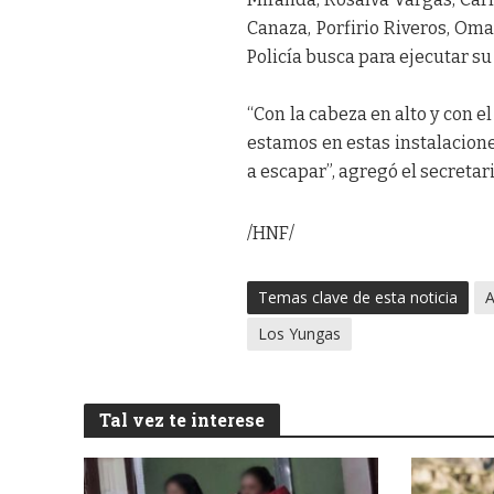
Canaza, Porfirio Riveros, Om
Policía busca para ejecutar s
“Con la cabeza en alto y con e
estamos en estas instalacione
a escapar”, agregó el secretar
/HNF/
Temas clave de esta noticia
Los Yungas
Tal vez te interese