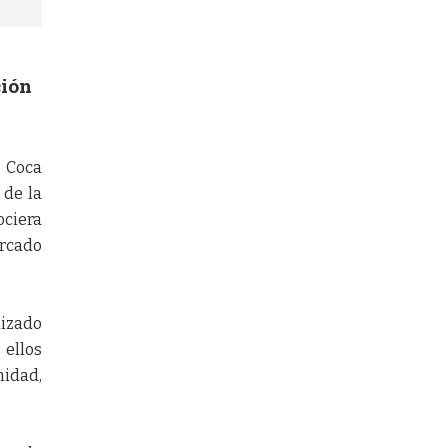
ción
e Coca
 de la
ociera
ercado
lizado
 ellos
nidad,