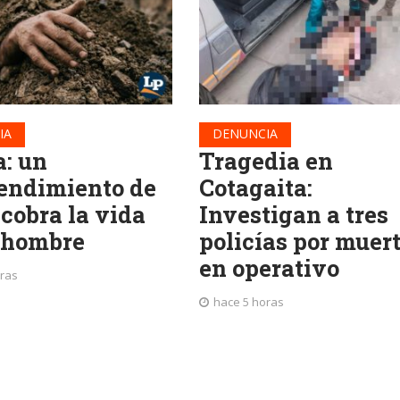
IA
DENUNCIA
a: un
Tragedia en
endimiento de
Cotagaita:
 cobra la vida
Investigan a tres
 hombre
policías por muer
en operativo
oras
hace 5 horas