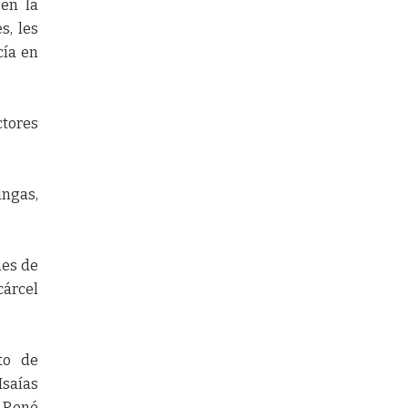
en la
s, les
cía en
ctores
ungas,
nes de
cárcel
to de
Isaías
, René