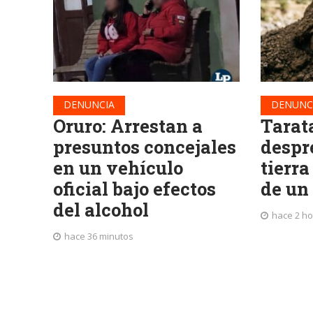
DENUNCIA
DENUNC
Oruro: Arrestan a
Tarat
presuntos concejales
despr
en un vehículo
tierra
oficial bajo efectos
de un
del alcohol
hace 2 h
hace 36 minutos