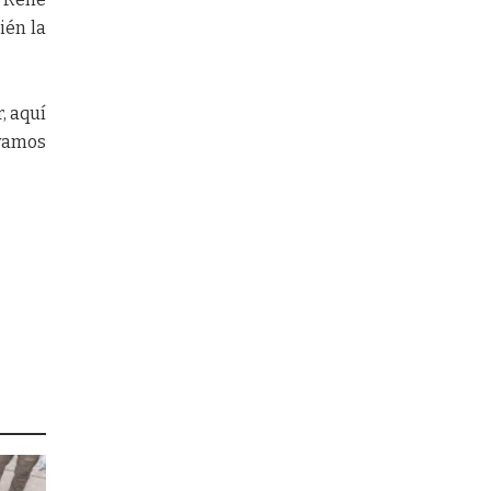
ién la
, aquí
 vamos