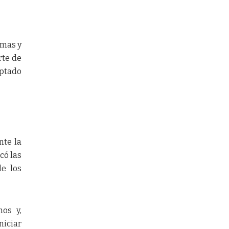
imas y
rte de
eptado
nte la
có las
de los
hos y,
niciar