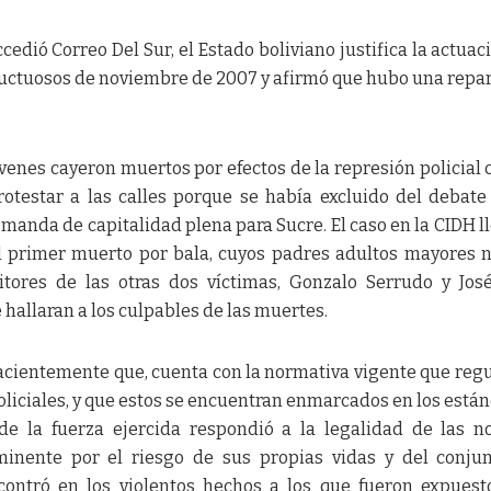
edió Correo Del Sur, el Estado boliviano justifica la actuac
 luctuosos de noviembre de 2007 y afirmó que hubo una repa
venes cayeron muertos por efectos de la represión policial 
otestar a las calles porque se había excluido del debate
anda de capitalidad plena para Sucre. El caso en la CIDH ll
 primer muerto por bala, cuyos padres adultos mayores 
nitores de las otras dos víctimas, Gonzalo Serrudo y Jos
e hallaran a los culpables de las muertes.
acientemente que, cuenta con la normativa vigente que regu
policiales, y que estos se encuentran enmarcados en los está
 de la fuerza ejercida respondió a la legalidad de las 
minente por el riesgo de sus propias vidas y del conjun
contró en los violentos hechos a los que fueron expuest