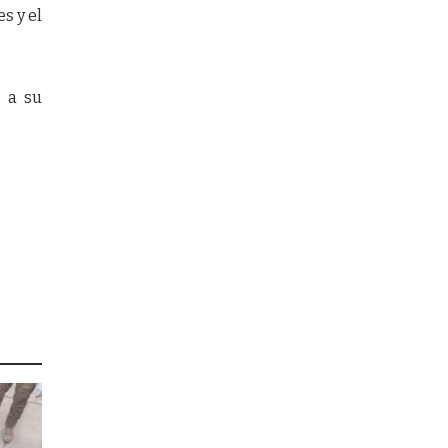
s y el
o a su