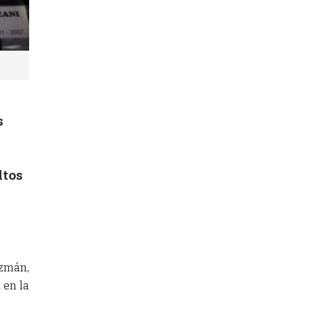
s
ltos
uzmán,
 en la