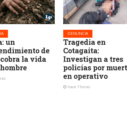
IA
DENUNCIA
a: un
Tragedia en
endimiento de
Cotagaita:
 cobra la vida
Investigan a tres
 hombre
policías por muer
en operativo
oras
hace 7 horas