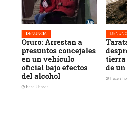
DENUNCIA
DENUNC
Oruro: Arrestan a
Tarat
presuntos concejales
despr
en un vehículo
tierra
oficial bajo efectos
de un
del alcohol
hace 3 h
hace 2 horas