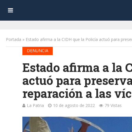
Portada
»
Estado afirma a la CIDH que la Policía actuó para prese
DENUNCIA
Estado afirma a la 
actuó para preserva
reparación a las ví
La Patria
10 de agosto de 2022
79 Vistas