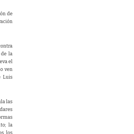
ión de
ración
contra
 de la
eva el
no ven
é Luis
la las
ndares
normas
to; la
os los