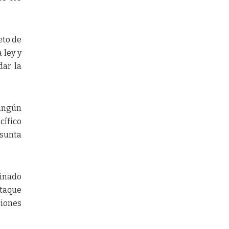
eto de
 ley y
dar la
ningún
cífico
sunta
minado
ataque
ciones