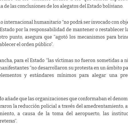
na de las conclusiones de los alegatos del Estado boliviano.
o internacional humanitario “no podrá ser invocado con obj
Estado por la responsabilidad de mantener o restablecer la
n otro punto, asegura que “agotó los mecanismos para brin
ablecer el orden público”.
ancha, para el Estado “las víctimas no fueron sometidas a 
 manifestantes “no desarrollaron su protesta en un ámbito pa
elementos y estándares mínimos para alegar una pre
tado añade que las organizaciones que conformaban el deno
graron la reducción policial a través del amedrentamiento, 
miento, a causa de la toma del aeropuerto, las institu
reteras”.