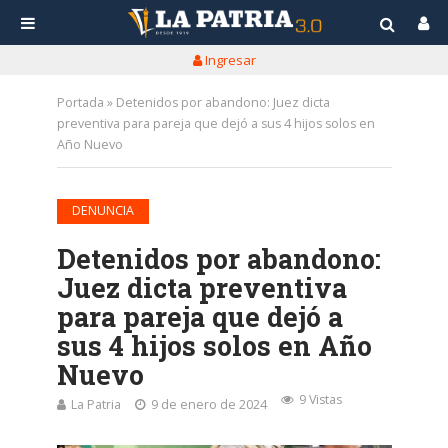
Ingresar
Portada
»
Detenidos por abandono: Juez dicta
preventiva para pareja que dejó a sus 4 hijos solos en
Año Nuevo
DENUNCIA
Detenidos por abandono:
Juez dicta preventiva
para pareja que dejó a
sus 4 hijos solos en Año
Nuevo
9 Vistas
La Patria
9 de enero de 2024