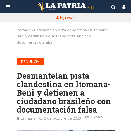
Ingresar
Portada
»
Desmantelan pista clandestina en Itomana-
Beni y detienen a ciudadano brasileño con
documentación falsa
DENUNCIA
Desmantelan pista
clandestina en Itomana-
Beni y detienen a
ciudadano brasileño con
documentación falsa
8 Vistas
La Patria
2 de octubre de 2023