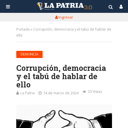
Ingresar
Portada
»
Corrupción, democracia y el tabú de hablar de
ello
DENUNCIA
Corrupción, democracia
y el tabú de hablar de
ello
20 Vistas
La Patria
14 de marzo de 2024