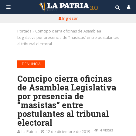
Ingresar
Portada
»
Comcipo cierra oficinas de Asamblea
Legislativa por presencia de “masistas” entre postulantes
al tribunal electoral
DENUNCIA
Comcipo cierra oficinas
de Asamblea Legislativa
por presencia de
“masistas” entre
postulantes al tribunal
electoral
4 Vistas
La Patria
12 de diciembre de 2019