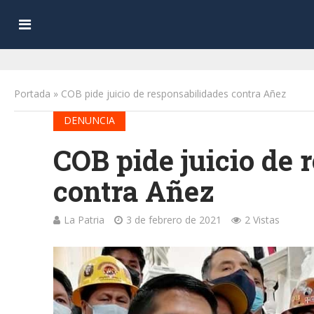
Portada
»
COB pide juicio de responsabilidades contra Añez
DENUNCIA
COB pide juicio de 
contra Añez
La Patria
3 de febrero de 2021
2 Vistas