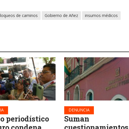
loqueos de caminos
Gobierno de Añez
insumos médicos
IA
DENUNCIA
o periodístico
Suman
uro condena
cuestionamientos