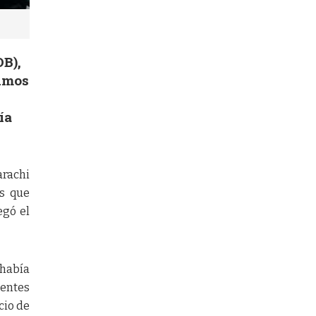
OB),
sumos
ía
arachi
s que
egó el
 había
entes
cio de