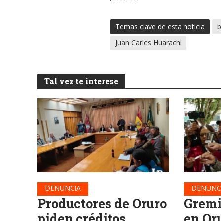
Temas clave de esta noticia
b
Juan Carlos Huarachi
Tal vez te interese
DENUNCIA
DENUNC
Productores de Oruro
Gremi
piden créditos
en Or