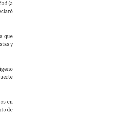
dad (a
eclaró
es que
stas y
ígeno
muerte
sos en
nto de