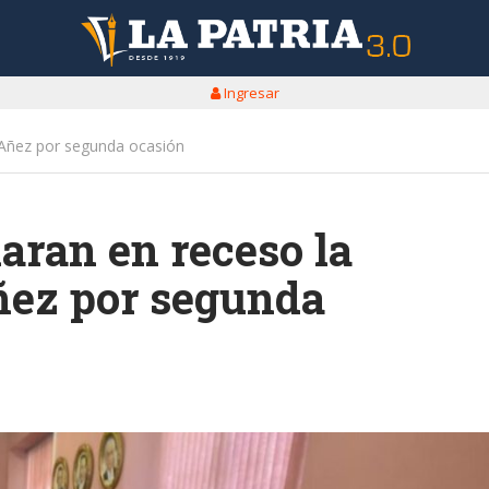
Ingresar
a Añez por segunda ocasión
laran en receso la
ñez por segunda