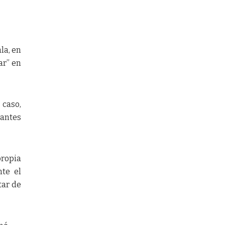
la, en
ar” en
 caso,
 antes
propia
nte el
tar de