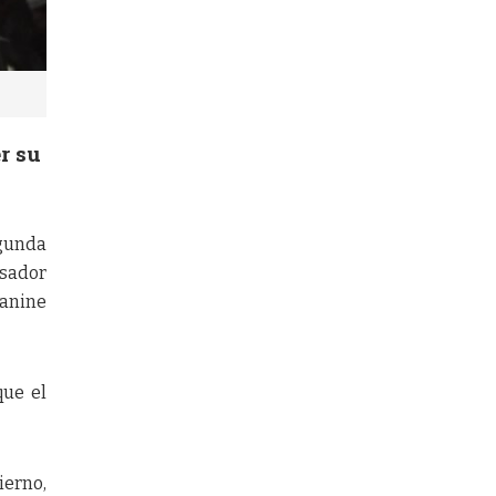
r su
egunda
usador
eanine
que el
ierno,