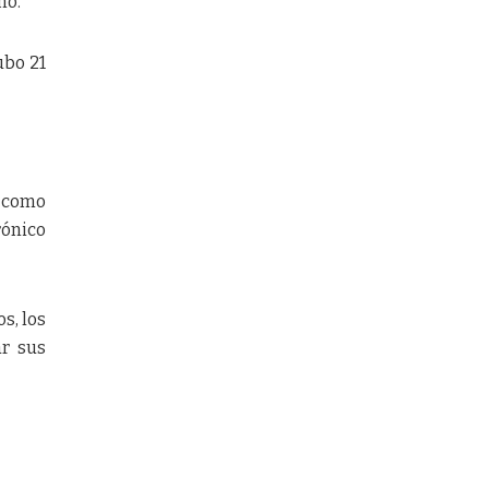
nó.
ubo 21
l como
rónico
s, los
ar sus