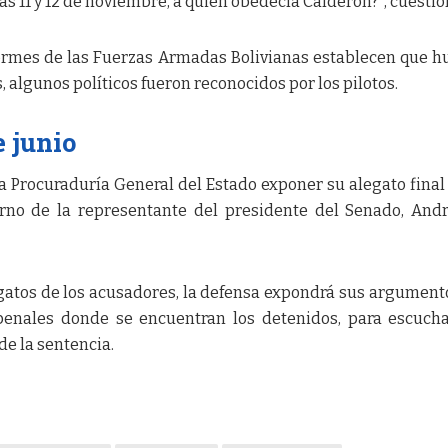
ías 11 y 12 de noviembre, a quién obedecía Calderón?”, cuestio
ormes de las Fuerzas Armadas Bolivianas establecen que h
s, algunos políticos fueron reconocidos por los pilotos.
e junio
a la Procuraduría General del Estado exponer su alegato fina
turno de la representante del presidente del Senado, And
gatos de los acusadores, la defensa expondrá sus argumento
 penales donde se encuentran los detenidos, para escuch
de la sentencia.