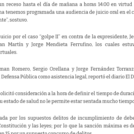
un receso hasta el día de mañana a horas 14:00 en virtud
a tenemos programada una audiencia de juicio oral en el c
te”, sostuvo.
juicio por el caso “golpe II” en contra de la expresidente, J
an Martín y Jorge Mendieta Ferrufino, los cuales estu
rtuales.
liman Romero, Sergio Orellana y Jorge Fernández Torran
Defensa Pública como asistencia legal, reportó el diario El 
licitó consideración a la hora de definir el tiempo de durac
su estado de salud no le permite estar sentada mucho tiempo
ada por los supuestos delitos de incumplimiento de deb
Constitución y las leyes; por lo que la sanción máxima es d
en 15 por un supuesto concurso de delitos.