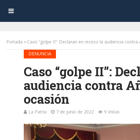
Portada
»
Caso “golpe II”: Declaran en receso la audiencia contr
DENUNCIA
Caso “golpe II”: Dec
audiencia contra A
ocasión
La Patria
7 de junio de 2022
9 Vistas