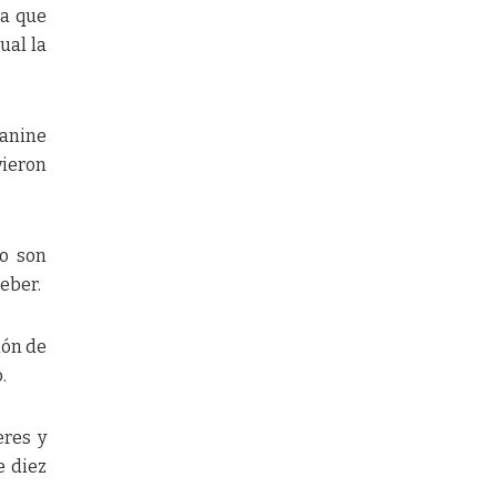
 a que
ual la
eanine
vieron
zo son
Deber.
ión de
.
eres y
e diez