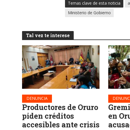
Temas clave de esta noticia
a
Ministerio de Gobierno
Tal vez te interese
DENUNCIA
DENUNC
Productores de Oruro
Gremi
piden créditos
en Or
accesibles ante crisis
acusa