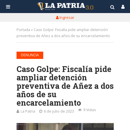
Ingresar
Portada
»
Caso Golpe: Fiscalía pide ampliar detención
preventiva de Añez a dos años de su encarcelamiento
DENUNCIA
Caso Golpe: Fiscalía pide
ampliar detención
preventiva de Añez a dos
años de su
encarcelamiento
9 Vistas
La Patria
6 de julio de 2023