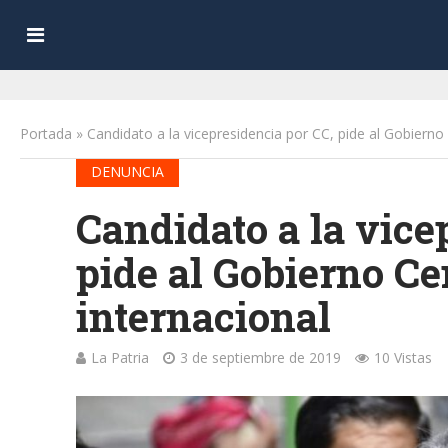
Portada
»
Candidato a la vicepresidencia por CC, pide al Gobierno
DENUNCIA
Candidato a la vice
pide al Gobierno Ce
internacional
La Patria
3 de septiembre de 2019
10 Vistas