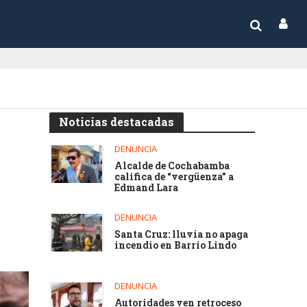
Noticias destacadas
DENUNCIA
Alcalde de Cochabamba
califica de “vergüenza” a
Edmand Lara
DENUNCIA
Santa Cruz: lluvia no apaga
incendio en Barrio Lindo
DENUNCIA
Autoridades ven retroceso