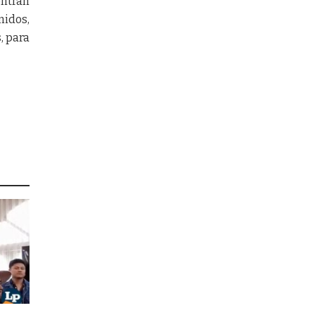
entran
nidos,
, para