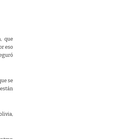
, que
or eso
seguró
que se
 están
livia,