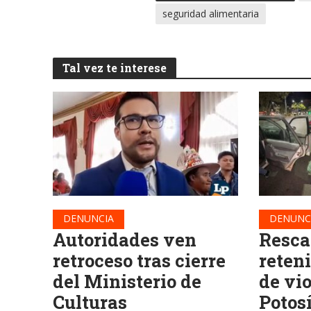
seguridad alimentaria
Tal vez te interese
DENUNCIA
DENUNC
Autoridades ven
Resca
retroceso tras cierre
reteni
del Ministerio de
de vi
Culturas
Potos