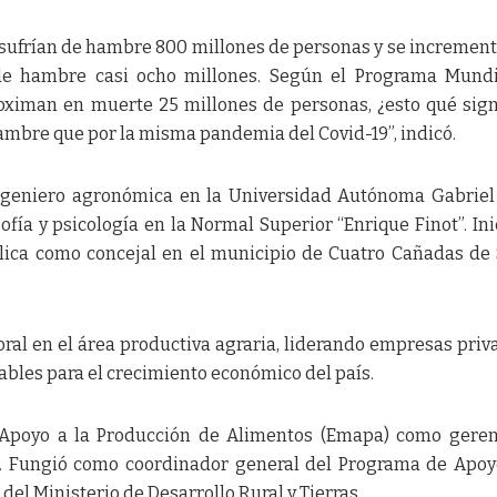
 sufrían de hambre 800 millones de personas y se increment
n de hambre casi ocho millones. Según el Programa Mund
oximan en muerte 25 millones de personas, ¿esto qué sign
mbre que por la misma pandemia del Covid-19”, indicó.
ingeniero agronómica en la Universidad Autónoma Gabrie
fía y psicología en la Normal Superior “Enrique Finot”. Ini
blica como concejal en el municipio de Cuatro Cañadas de
ral en el área productiva agraria, liderando empresas priv
rables para el crecimiento económico del país.
 Apoyo a la Producción de Alimentos (Emapa) como gere
3. Fungió como coordinador general del Programa de Apoy
el Ministerio de Desarrollo Rural y Tierras.