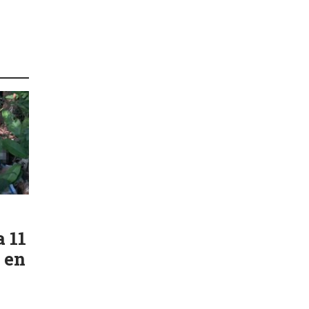
a 11
 en