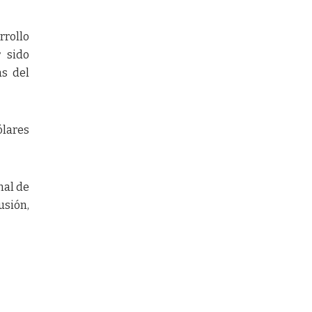
rrollo
 sido
as del
ólares
nal de
usión,