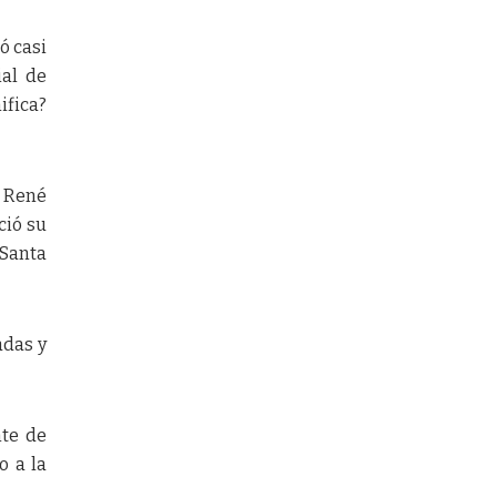
ó casi
ial de
ifica?
l René
ció su
 Santa
adas y
nte de
o a la