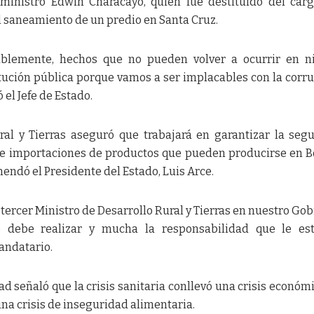
ministro Edwin Characayo, quien fue destituido del car
l saneamiento de un predio en Santa Cruz.
blemente, hechos que no pueden volver a ocurrir en n
itución pública porque vamos a ser implacables con la corr
el Jefe de Estado.
ral y Tierras aseguró que trabajará en garantizar la seg
 de importaciones de productos que pueden producirse en Bo
endó el Presidente del Estado, Luis Arce.
ercer Ministro de Desarrollo Rural y Tierras en nuestro Gob
 debe realizar y mucha la responsabilidad que le es
andatario.
ad señaló que la crisis sanitaria conllevó una crisis económi
na crisis de inseguridad alimentaria.