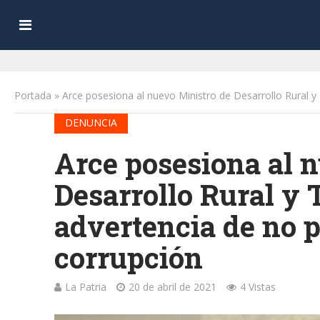
Portada
»
Arce posesiona al nuevo Ministro de Desarrollo Rural y 
DENUNCIA
Arce posesiona al 
Desarrollo Rural y T
advertencia de no p
corrupción
La Patria
20 de abril de 2021
4 Vistas