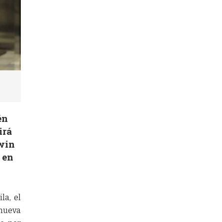
én
irá
dwin
 en
la, el
 nueva