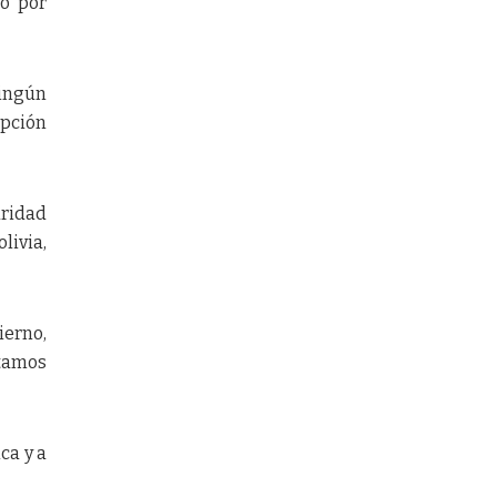
go por
ingún
upción
uridad
livia,
ierno,
tamos
ca y a