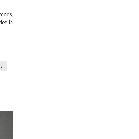
todos,
der la
ial