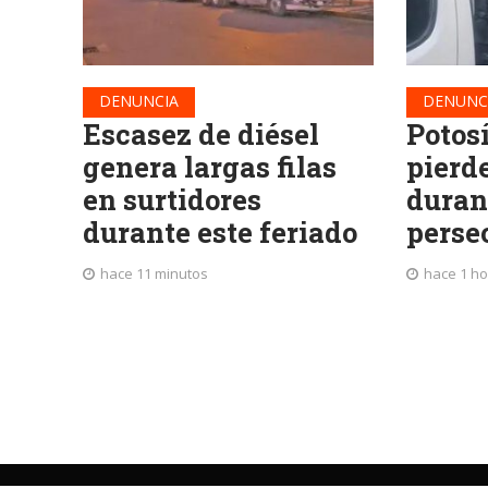
DENUNCIA
DENUNC
Escasez de diésel
Potos
genera largas filas
pierde
en surtidores
duran
durante este feriado
perse
hace 11 minutos
hace 1 ho