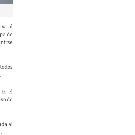
iva al
lpe de
unirse
 todos
.
 Es el
uvo de
ada al
”.