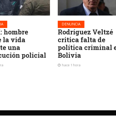
IA
DENUNCIA
í: hombre
Rodríguez Veltzé
 la vida
critica falta de
te una
política criminal 
cución policial
Bolivia
ra
hace 1 hora