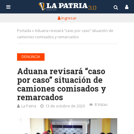
Ingresar
Portada
»
Aduana revisará “caso por caso” situación de
camiones comisados y remarcados
DENUNCIA
Aduana revisará “caso
por caso” situación de
camiones comisados y
remarcados
8 Vistas
La Patria
13 de octubre de 2020